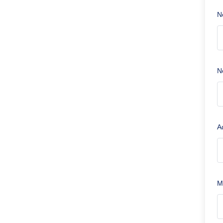
N
No
A
M