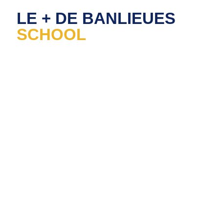
LE + DE BANLIEUES
SCHOOL
1
SUIVI
PERSONNAL
Notre Responsable de Programme
Mentorat vous accompagnera durant les
six mois. Si vous avez besoin d’une